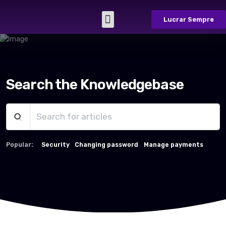
Lucrar Sempre
Sobre Nós
Casos de Sucesso
Fale Conosco
Search the Knowledgebase
Popular:
Security
Changing password
Manage payments