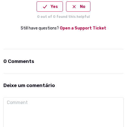
Yes
No
0
out of
0
found this helpful
Still have questions?
Open a Support Ticket
0 Comments
Deixe um comentário