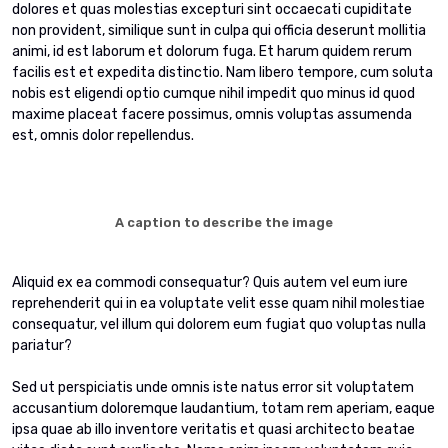
dolores et quas molestias excepturi sint occaecati cupiditate
non provident, similique sunt in culpa qui officia deserunt mollitia
animi, id est laborum et dolorum fuga. Et harum quidem rerum
facilis est et expedita distinctio. Nam libero tempore, cum soluta
nobis est eligendi optio cumque nihil impedit quo minus id quod
maxime placeat facere possimus, omnis voluptas assumenda
est, omnis dolor repellendus.
A caption to describe the image
Aliquid ex ea commodi consequatur? Quis autem vel eum iure
reprehenderit qui in ea voluptate velit esse quam nihil molestiae
consequatur, vel illum qui dolorem eum fugiat quo voluptas nulla
pariatur?
Sed ut perspiciatis unde omnis iste natus error sit voluptatem
accusantium doloremque laudantium, totam rem aperiam, eaque
ipsa quae ab illo inventore veritatis et quasi architecto beatae