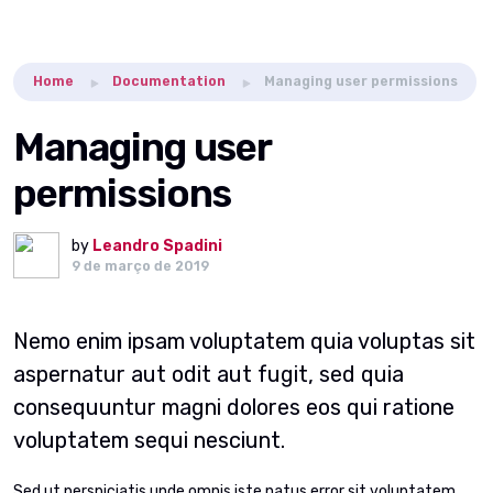
Home
Documentation
Managing user permissions
Managing user
permissions
by
Leandro Spadini
9 de março de 2019
Nemo enim ipsam voluptatem quia voluptas sit
aspernatur aut odit aut fugit, sed quia
consequuntur magni dolores eos qui ratione
voluptatem sequi nesciunt.
Sed ut perspiciatis unde omnis iste natus error sit voluptatem