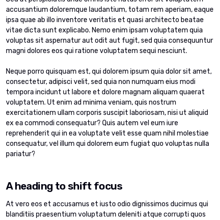
accusantium doloremque laudantium, totam rem aperiam, eaque
ipsa quae ab illo inventore veritatis et quasi architecto beatae
vitae dicta sunt explicabo. Nemo enim ipsam voluptatem quia
voluptas sit aspernatur aut odit aut fugit, sed quia consequuntur
magni dolores eos qui ratione voluptatem sequi nesciunt.
Neque porro quisquam est, qui dolorem ipsum quia dolor sit amet,
consectetur, adipisci velit, sed quia non numquam eius modi
tempora incidunt ut labore et dolore magnam aliquam quaerat
voluptatem. Ut enim ad minima veniam, quis nostrum
exercitationem ullam corporis suscipit laboriosam, nisi ut aliquid
ex ea commodi consequatur? Quis autem vel eum iure
reprehenderit qui in ea voluptate velit esse quam nihil molestiae
consequatur, vel illum qui dolorem eum fugiat quo voluptas nulla
pariatur?
A heading to shift focus
At vero eos et accusamus et iusto odio dignissimos ducimus qui
blanditiis praesentium voluptatum deleniti atque corrupti quos