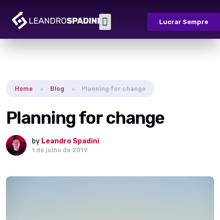
Lucrar Sempre
Sobre Nós
Casos de Sucesso
Fale Conosco
Home
Blog
Planning for change
Planning for change
by
Leandro Spadini
1 de julho de 2019