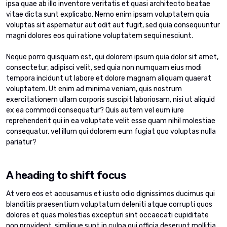
ipsa quae ab illo inventore veritatis et quasi architecto beatae
vitae dicta sunt explicabo. Nemo enim ipsam voluptatem quia
voluptas sit aspernatur aut odit aut fugit, sed quia consequuntur
magni dolores eos qui ratione voluptatem sequi nesciunt.
Neque porro quisquam est, qui dolorem ipsum quia dolor sit amet,
consectetur, adipisci velit, sed quia non numquam eius modi
tempora incidunt ut labore et dolore magnam aliquam quaerat
voluptatem. Ut enim ad minima veniam, quis nostrum
exercitationem ullam corporis suscipit laboriosam, nisi ut aliquid
ex ea commodi consequatur? Quis autem vel eum iure
reprehenderit qui in ea voluptate velit esse quam nihil molestiae
consequatur, vel illum qui dolorem eum fugiat quo voluptas nulla
pariatur?
A heading to shift focus
At vero eos et accusamus et iusto odio dignissimos ducimus qui
blanditiis praesentium voluptatum deleniti atque corrupti quos
dolores et quas molestias excepturi sint occaecati cupiditate
non provident, similique sunt in culpa qui officia deserunt mollitia