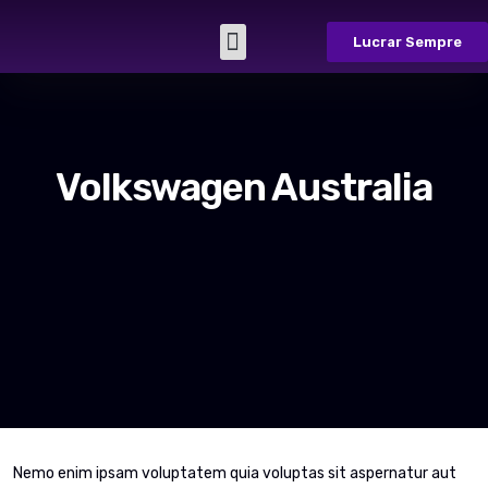
Lucrar Sempre
Sobre Nós
Casos de Sucesso
Fale Conosco
Volkswagen Australia
Nemo enim ipsam voluptatem quia voluptas sit aspernatur aut